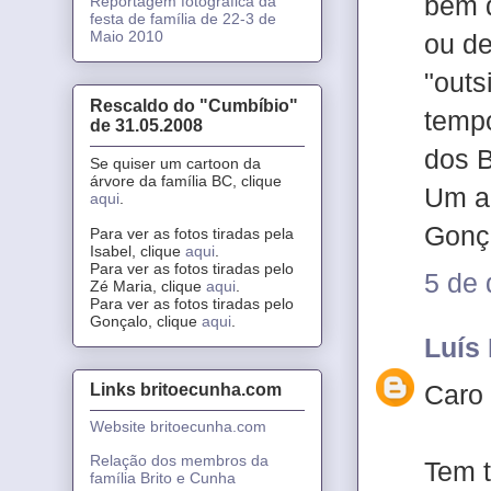
bem q
Reportagem fotográfica da
festa de família de 22-3 de
Maio 2010
ou de
"outs
Rescaldo do "Cumbíbio"
tempo
de 31.05.2008
dos B
Se quiser um cartoon da
árvore da família BC, clique
Um a
aqui
.
Gonç
Para ver as fotos tiradas pela
Isabel, clique
aqui
.
Para ver as fotos tiradas pelo
5 de
Zé Maria, clique
aqui
.
Para ver as fotos tiradas pelo
Gonçalo, clique
aqui
.
Luís
Caro
Links britoecunha.com
Website britoecunha.com
Relação dos membros da
Tem t
família Brito e Cunha