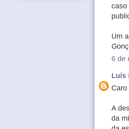
caso 
publi
Um a
Gonç
6 de
Luís
Caro
A des
da mi
da es