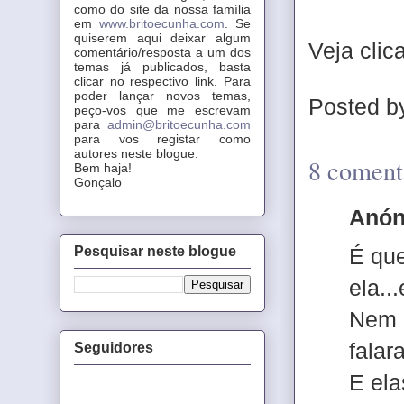
como do site da nossa família
em
www.britoecunha.com
. Se
quiserem aqui deixar algum
Veja clic
comentário/resposta a um dos
temas já publicados, basta
clicar no respectivo link. Para
poder lançar novos temas,
Posted 
peço-vos que me escrevam
para
admin@britoecunha.com
para vos registar como
autores neste blogue.
8 coment
Bem haja!
Gonçalo
Anón
É que
Pesquisar neste blogue
ela..
Nem 
falar
Seguidores
E ela