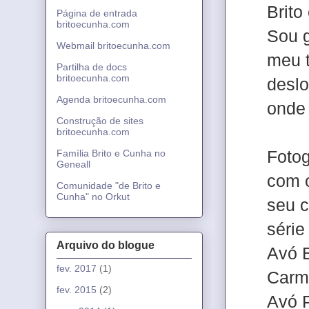
Brito
Página de entrada
britoecunha.com
Sou g
Webmail britoecunha.com
meu t
Partilha de docs
britoecunha.com
deslo
Agenda britoecunha.com
onde 
Construção de sites
britoecunha.com
Fotog
Família Brito e Cunha no
Geneall
com 
Comunidade "de Brito e
Cunha" no Orkut
seu c
série
Arquivo do blogue
Avó B
fev. 2017
(1)
Carmo
fev. 2015
(2)
Avó P