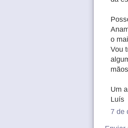
Posso
Anami
o mai
Vou t
algum
mãos
Um a
Luís
7 de