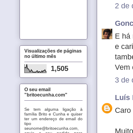
2 de
Gonc
E há 
e car
Visualizações de páginas
tamb
no último mês
Vem d
1,505
3 de
O seu email
"britoecunha.com"
Luís
Caro
Se tem alguma ligação à
família Brito e Cunha e quiser
ter um endereço de email do
tipo
seunome@britoecunha.com,
Muito
envie o seu pedido para