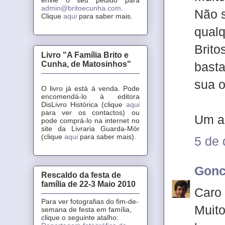
admin@britoecunha.com
.
Não s
Clique
aqui
para saber mais.
qualq
Brito
Livro "A Família Brito e
Cunha, de Matosinhos"
basta
sua o
O livro já está à venda. Pode
encomendá-lo à editora
DisLivro Histórica (clique
aqui
para ver os contactos) ou
Um ab
pode comprá-lo na internet no
site da Livraria Guarda-Mór
(clique
aqui
para saber mais).
5 de
Gonc
Rescaldo da festa de
família de 22-3 Maio 2010
Caro 
Para ver fotografias do fim-de-
Muito
semana de festa em família,
clique o seguinte atalho: