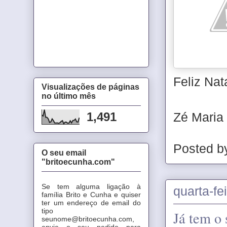
Feliz Na
Visualizações de páginas
no último mês
Zé Maria
1,491
Posted 
O seu email
"britoecunha.com"
Se tem alguma ligação à
quarta-fe
família Brito e Cunha e quiser
ter um endereço de email do
tipo
Já tem o
seunome@britoecunha.com,
envie o seu pedido para