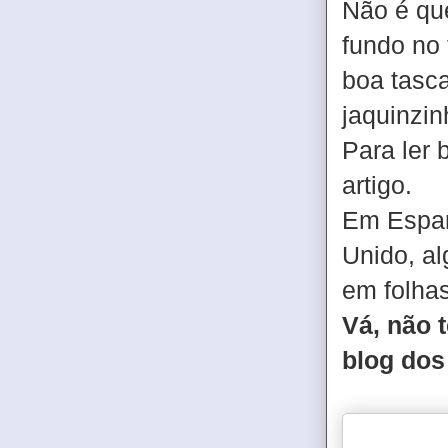
Não é que
fundo no
boa tasc
jaquinzi
Para ler 
artigo.
Em Espan
Unido, al
em folha
Vá, não 
blog dos