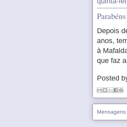
quinta-fe
Parabéns
Depois d
anos, te
à Mafalda
que faz a
Posted 
Mensagens 