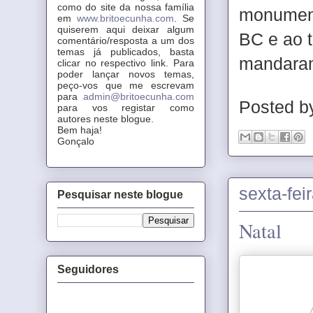
como do site da nossa família
monument
em
www.britoecunha.com
. Se
quiserem aqui deixar algum
BC e ao 
comentário/resposta a um dos
temas já publicados, basta
mandara
clicar no respectivo link. Para
poder lançar novos temas,
peço-vos que me escrevam
para
admin@britoecunha.com
Posted 
para vos registar como
autores neste blogue.
Bem haja!
Gonçalo
sexta-fei
Pesquisar neste blogue
Natal
Seguidores