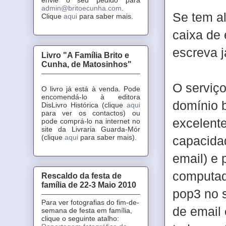
admin@britoecunha.com
.
Se tem al
Clique
aqui
para saber mais.
caixa de
escreva 
Livro "A Família Brito e
Cunha, de Matosinhos"
O serviço
O livro já está à venda. Pode
encomendá-lo à editora
domínio 
DisLivro Histórica (clique
aqui
para ver os contactos) ou
excelente
pode comprá-lo na internet no
site da Livraria Guarda-Mór
(clique
aqui
para saber mais).
capacida
email) e
computad
Rescaldo da festa de
família de 22-3 Maio 2010
pop3 no 
Para ver fotografias do fim-de-
de email 
semana de festa em família,
clique o seguinte atalho: