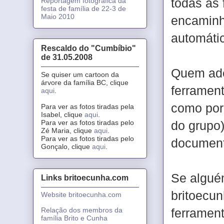
todas as 
Reportagem fotográfica da
festa de família de 22-3 de
Maio 2010
encaminh
automátic
Rescaldo do "Cumbíbio"
de 31.05.2008
Quem ade
Se quiser um cartoon da
árvore da família BC, clique
ferrament
aqui
.
como por
Para ver as fotos tiradas pela
Isabel, clique
aqui
.
Para ver as fotos tiradas pelo
do grupo)
Zé Maria, clique
aqui
.
Para ver as fotos tiradas pelo
documento
Gonçalo, clique
aqui
.
Se algué
Links britoecunha.com
britoecu
Website britoecunha.com
ferrament
Relação dos membros da
família Brito e Cunha