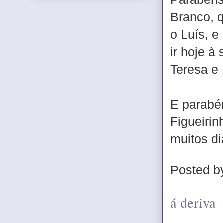
Branco, q
o Luís, e
ir hoje à
Teresa e 
E parabén
Figueirin
muitos di
Posted 
á deriva