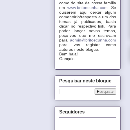
como do site da nossa família
em
www.britoecunha.com
. Se
quiserem aqui deixar algum
comentário/resposta a um dos
temas já publicados, basta
clicar no respectivo link. Para
poder lançar novos temas,
peço-vos que me escrevam
para
admin@britoecunha.com
para vos registar como
autores neste blogue.
Bem haja!
Gonçalo
Pesquisar neste blogue
Seguidores