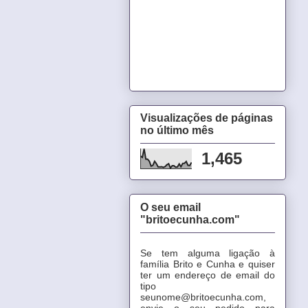
Visualizações de páginas
no último mês
1,465
O seu email
"britoecunha.com"
Se tem alguma ligação à
família Brito e Cunha e quiser
ter um endereço de email do
tipo
seunome@britoecunha.com,
envie o seu pedido para