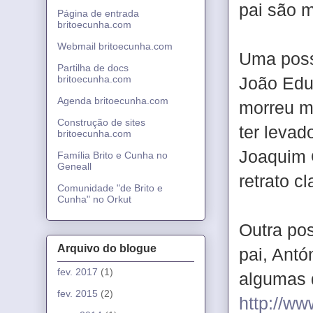
pai são m
Página de entrada
britoecunha.com
Webmail britoecunha.com
Uma poss
Partilha de docs
João Edu
britoecunha.com
Agenda britoecunha.com
morreu me
Construção de sites
ter leva
britoecunha.com
Joaquim O
Família Brito e Cunha no
Geneall
retrato c
Comunidade "de Brito e
Cunha" no Orkut
Outra pos
Arquivo do blogue
pai, Ant
fev. 2017
(1)
algumas 
fev. 2015
(2)
http://w