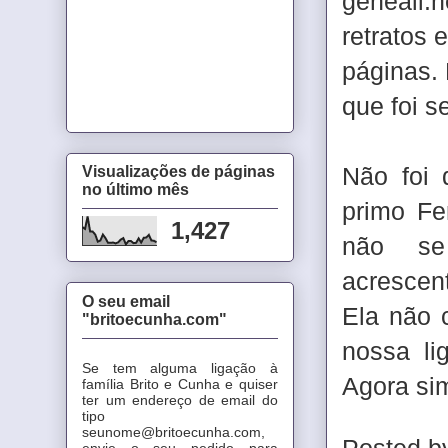
geneall.
retratos 
páginas. 
que foi s
Não foi d
Visualizações de páginas
no último mês
primo Fe
1,427
não se
acrescen
O seu email
Ela não 
"britoecunha.com"
nossa li
Se tem alguma ligação à
Agora si
família Brito e Cunha e quiser
ter um endereço de email do
tipo
seunome@britoecunha.com,
envie o seu pedido para