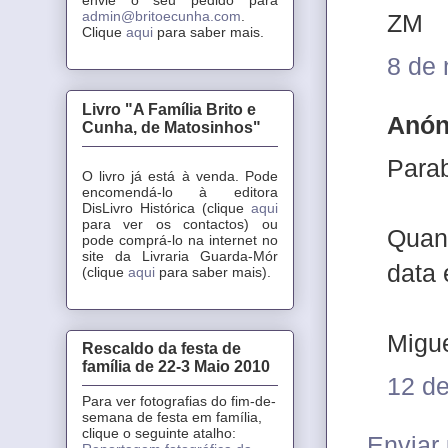
admin@britoecunha.com
.
ZM
Clique
aqui
para saber mais.
8 de
Livro "A Família Brito e
Anón
Cunha, de Matosinhos"
Parab
O livro já está à venda. Pode
encomendá-lo à editora
DisLivro Histórica (clique
aqui
para ver os contactos) ou
Quan
pode comprá-lo na internet no
site da Livraria Guarda-Mór
data 
(clique
aqui
para saber mais).
Migu
Rescaldo da festa de
família de 22-3 Maio 2010
12 d
Para ver fotografias do fim-de-
semana de festa em família,
clique o seguinte atalho:
Enviar