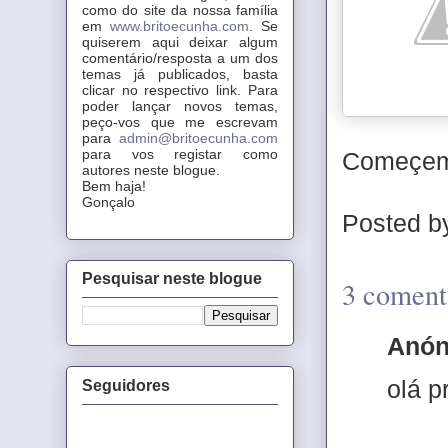
como do site da nossa família
em
www.britoecunha.com
. Se
quiserem aqui deixar algum
comentário/resposta a um dos
temas já publicados, basta
clicar no respectivo link. Para
poder lançar novos temas,
peço-vos que me escrevam
para
admin@britoecunha.com
para vos registar como
Começem 
autores neste blogue.
Bem haja!
Gonçalo
Posted 
Pesquisar neste blogue
3 coment
Anón
olá p
Seguidores