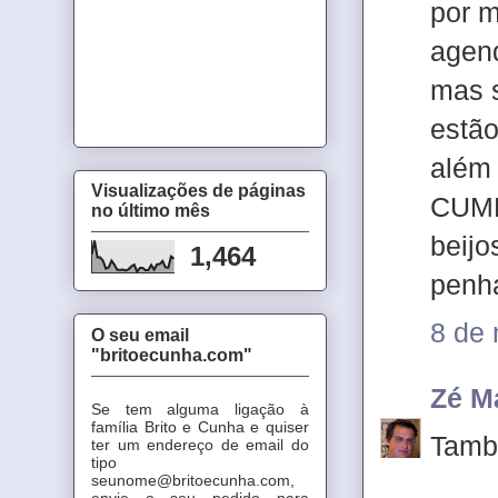
por m
agend
mas s
estão
além 
Visualizações de páginas
CUMB
no último mês
beijo
1,464
penh
8 de
O seu email
"britoecunha.com"
Zé M
Se tem alguma ligação à
família Brito e Cunha e quiser
Tamb
ter um endereço de email do
tipo
seunome@britoecunha.com,
envie o seu pedido para